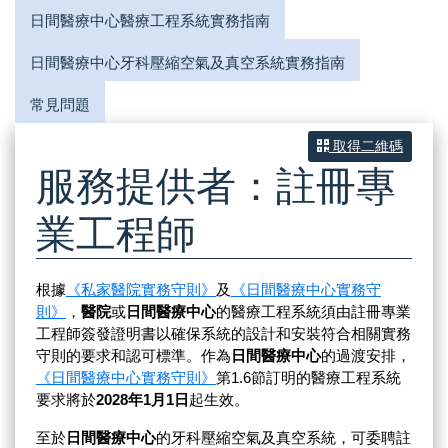
日間醫療中心醫療工程系統實務指南
日間醫療中心牙科壓縮空氣及真空系統實務指南
常見問題
取得二維碼
服務提供者：註冊專
業工程師
根據
《私家醫院實務守則》
及
《日間醫療中心實務守
則》
，
醫院
或
日間醫療中心
的醫療工程系統須由註冊專業
工程師簽發證明書以確保系統的設計和安裝符合相關實務
守則的要求和認可標準。作為
日間醫療中心
的過渡安排，
《日間醫療中心實務守則》
第1.6節訂明的醫療工程系統
要求將於
2028年1月1日
起生效。
至於
日間醫療中心
的牙科壓縮空氣及真空系統，可委聘註