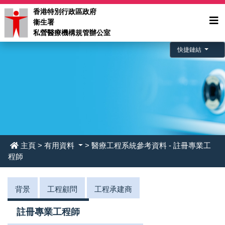
香港特別行政區政府
衞生署
私營醫療機構規管辦公室
快捷鏈結
主頁
>
有用資料
> 醫療工程系統參考資料 - 註冊專業工
程師
背景
工程顧問
工程承建商
註冊專業工程師