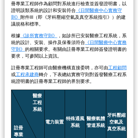
冊專業工程師作為顧問對系統進行檢查並簽發證明書，以
證明該類系統的設計和安裝符合
《日間醫療中心實務守
則》
附件III（即《牙科壓縮空氣及真空系統指引》）的建
議規格和標準。
根據
《診所實務守則》
，如診所已安裝醫療工程系統，系
統的設計、安裝、操作及保養須符合
《日間醫療中心實務
守則》
的相關要求。有關由註冊專業工程師簽發證明書的
要求，可參閱以上資訊。
註冊專業工程師可由醫療機構直接委聘，亦可由
工程顧問
或
工程承建商
轉介，下表總結實務守則對簽發醫療工程系
統證明書的註冊專業工程師的界別要求。
醫療
工程
系統
牙科
壓縮
特殊
通風
醫療
氣體
電力
裝置
空氣
及
系統
管道
系統
註冊
真空
系統
專業