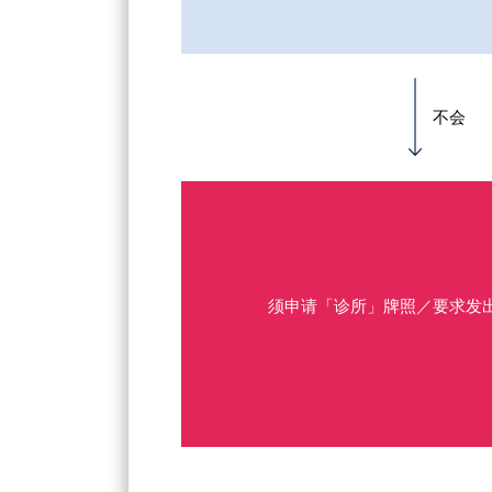
不会
须申请「诊所」牌照／要求发