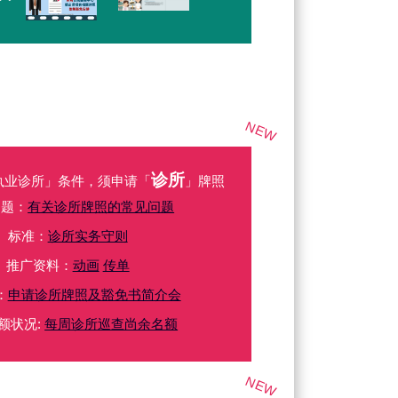
NEW
诊所
执业诊所」条件，须申请「
」牌照
问题：
有关诊所牌照的常见问题
标准：
诊所实务守则
推广资料：
动画
传单
：
申请诊所牌照及豁免书简介会
额状况:
每周诊所巡查尚余名额
NEW