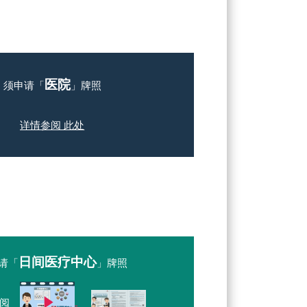
医院
须申请「
」牌照
详情参阅 此处
日间医疗中心
请「
」牌照
阅