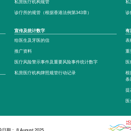
私营医疗机构规管
私
诊疗所的规管（根据香港法例第343章）
诊
宣传及统计数字
有
给医生及牙医的信
表
推广资料
重
医疗风险警示事件及重要风险事件统计数字
医
私营医疗机构牌照规管行动记录
根
条
提
医
： 8 August 2025