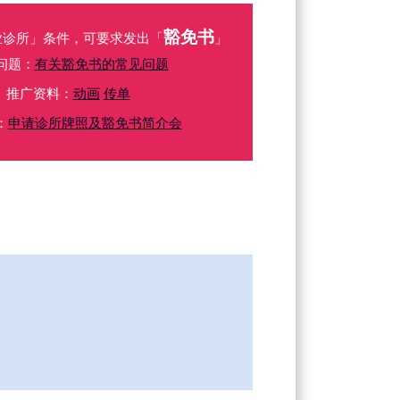
豁免书
业诊所」条件，可要求发出「
」
问题：
有关豁免书的常见问题
推广资料：
动画
传单
：
申请诊所牌照及豁免书简介会