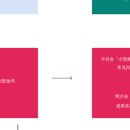
不符合「小型
常见
出豁免书
简介会
巡查名