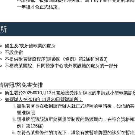
申請獲批、被撤回或被拒時失效。為了給予業界充足的準備
一年後才會正式結束。
所
醫生及/或牙醫執業的處所
不設住宿
不提供附表醫療程序(請參閱《條例》第2條和附表3)
不構成某醫院、日間醫療中心或外展設施的處所的一部分
請牌照/豁免書安排
衞生署於2025年10月13日開始接受診所牌照的申請及小型執業
如營辦人在2018年11月30日營辦診所：
衞生署署長在收到該營辦人就正式牌照的申請後，如信納某
暫准牌照
暫准牌照讓該診所於新規管制度的過渡期內，在符合資格領
例》第136條)
在符合某些條件的情況下，獲發有效暫准牌照的診所在暫准