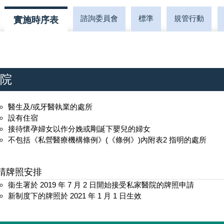
諮詢委員會
標準
規管行動
實施時序表
院
醫生及/或牙醫執業的處所
設有住宿
接待懷孕婦女以作分娩或剛誕下嬰兒的婦女
不包括《私營醫療機構條例》(《條例》)內附表2 指明的處所
請牌照安排
衞生署於 2019 年 7 月 2 日開始接受私家醫院的牌照申請
新制度下的牌照於 2021 年 1 月 1 日生效