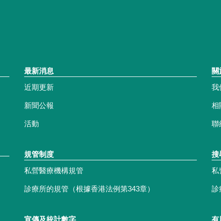
最新消息
關
近期更新
我
新聞公報
相
活動
聯
規管制度
搜
私營醫療機構規管
私
診療所的規管（根據香港法例第343章）
診
宣傳及統計數字
有