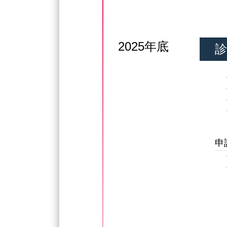
2025年底
診
申