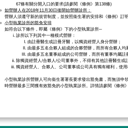
67條有關分開入口的要求(請參閱《條例》第138條)
如營辦人在2018年11月30日後開始營辦診所：
營辦人須遵守新的規管制度，並按照衞生署的安排和《條例》訂
小型執業診所的豁免安排
如符合以下條件，即屬《條例》下的小型執業診所─
診所以下列其中一種模式營辦：
由註冊醫生或註冊牙醫，以獨資經營人身分營辦；
由最多五名合夥人組成的合夥營辦，而所有合夥人均
由最多五名董事組成的公司營辦，而所有董事均屬註
除獨資經營人/合夥人/公司董事外，不得有其他註冊醫生或
獨資經營人、合夥人、公司董事或公司具有獨有權利，使用
小型執業診所營辦人可向衞生署署長要求發出豁免書，而無須申
時營辦最多三間獲有效豁免的小型執業診所。詳情請參閱《條例》