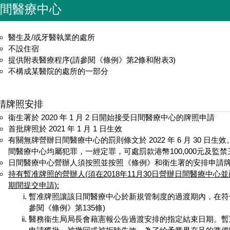
間醫療中心
醫生及/或牙醫執業的處所
不設住宿
提供附表醫療程序(請參閱《條例》第2條和附表3)
不構成某醫院的處所的一部分
請牌照安排
衞生署於 2020 年 1 月 2 日開始接受日間醫療中心的牌照申請
首批牌照於 2021 年 1 月 1 日生效
有關無牌營辦日間醫療中心的罰則條文於 2022 年 6 月 30 
間醫療中心均屬犯罪，一經定罪，可處罰款港幣100,000元及監禁
日間醫療中心營辦人須按照並按照《條例》和衛生署的安排申請
持有暫准牌照的營辦人(須在2018年11月30日營辦日間醫療中心並已於
期間提交申請):
暫准牌照讓該日間醫療中心於新規管制度的過渡期內，在符
參閱《條例》第135條)
醫務衞生局局長會藉憲報公告過渡安排的指定結束日期。暫