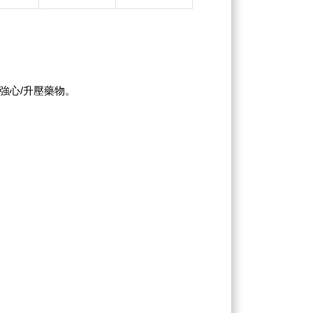
強心/升壓藥物。