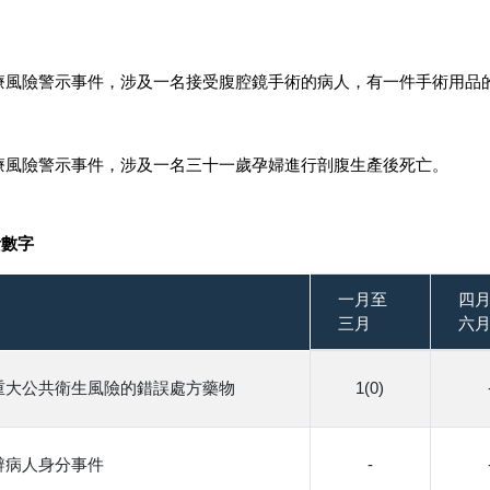
醫療風險警示事件，涉及一名接受腹腔鏡手術的病人，有一件手術用品
醫療風險警示事件，涉及一名三十一歲孕婦進行剖腹生產後死亡。
計數字
一月至
四
三月
六
重大公共衛生風險的錯誤處方藥物
1(0)
辨病人身分事件
-