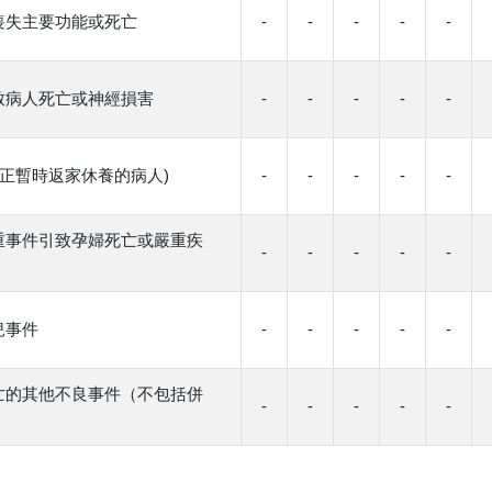
喪失主要功能或死亡
-
-
-
-
-
致病人死亡或神經損害
-
-
-
-
-
時正暫時返家休養的病人)
-
-
-
-
-
重事件引致孕婦死亡或嚴重疾
-
-
-
-
-
兒事件
-
-
-
-
-
亡的其他不良事件（不包括併
-
-
-
-
-