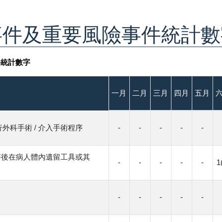
事件及重要風險事件統計數
件統計數字
一月
二月
三月
四月
五月
外科手術 / 介入手術程序
-
-
-
-
-
程序後在病人體內遺留工具或其
-
-
-
-
-
1
-
-
-
-
-