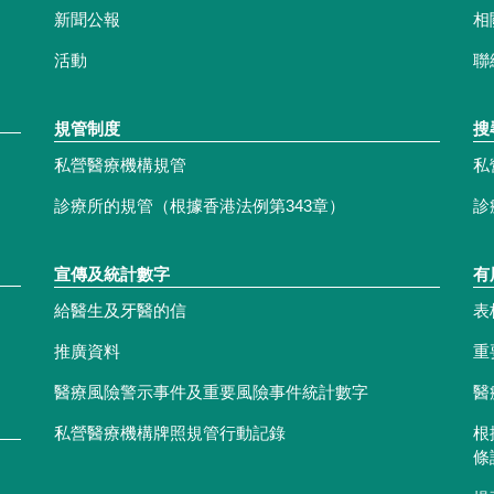
新聞公報
相
活動
聯
規管制度
搜
私營醫療機構規管
私
診療所的規管（根據香港法例第343章）
診
宣傳及統計數字
有
給醫生及牙醫的信
表
推廣資料
重
醫療風險警示事件及重要風險事件統計數字
醫
私營醫療機構牌照規管行動記錄
根
條