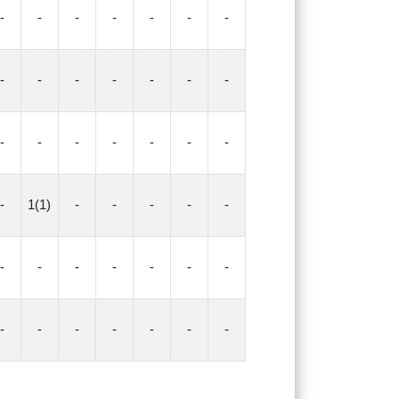
-
-
-
-
-
-
-
-
-
-
-
-
-
-
-
-
-
-
-
-
-
-
1(1)
-
-
-
-
-
-
-
-
-
-
-
-
-
-
-
-
-
-
-