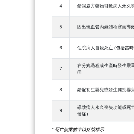
4
錯誤處方藥物引致病人永久
5
因出現血管內氣體栓塞而導
6
住院病人自殺死亡 (包括當
在分娩過程或生產時發生嚴
7
病
8
錯配初生嬰兒或發生擄拐嬰
導致病人永久喪失功能或死
9
發症）
* 死亡個案數字以括號標示