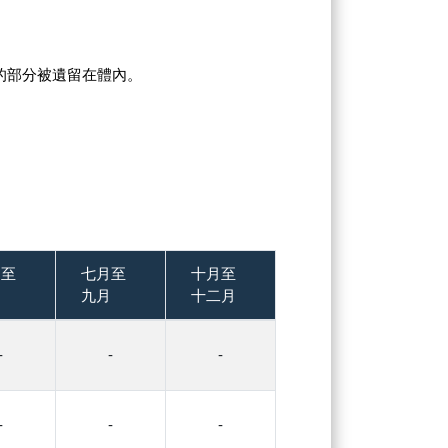
的部分被遺留在體內。
月至
七月至
十月至
月
九月
十二月
-
-
-
-
-
-