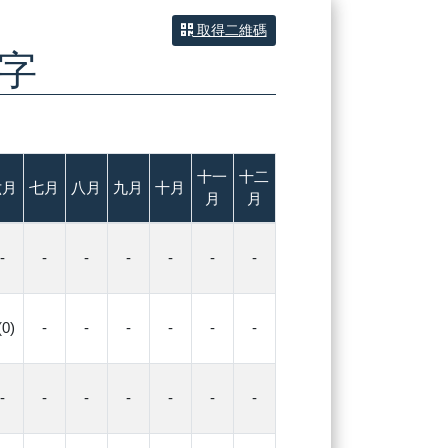
取得二維碼
字
十一
十二
六月
七月
八月
九月
十月
月
月
-
-
-
-
-
-
-
(0)
-
-
-
-
-
-
-
-
-
-
-
-
-