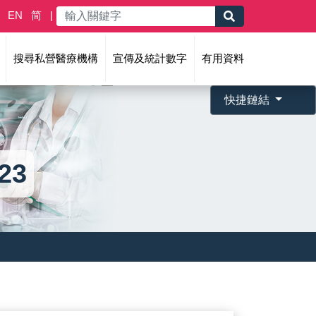
EN
简
搜尋私營醫療機構
宣傳及統計數字
有用資料
快捷鏈結
23